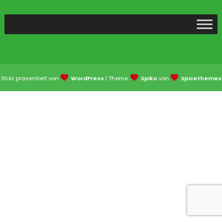
Stolz präsentiert von
WordPress
| Theme:
Spiko
von
Spicethemes