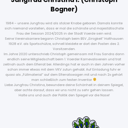
Bogner)
1984 – unsere Jungfrau wird als stolzer Knabe geboren. Damals konnte
sich niemand vorstellen, dass er mal die schönste und majestätischste
Frau der Session 2024/2025 in der Stadt Voerde sein wird.
Seine Vereinskarriere begann Christoph beim BSV „Einigkeit“ Holthausen
1928 e.V. als Sportschütze, schnell kleidete er dort den Posten des 2.
Vorsitzenden.
Im Jahre 2020 unterschrieb Christoph gemeinsam mit Frau Sandra dann
endlich seine Mitgliedschaft beim 1. Voerder Karnevalsverein und trat
zeitnah auch dem Elferrat bei. Allerdings hat er auch in den Jahren vorher
schon immer etwas mit dem VKV zutun gehabt. Auf Einladung fuhr er
quasi als „Füllmaterial“ auf dem Elferratswagen mit und nach 2x gehört
man schließlich zum festen Inventar
Liebe Jungfrau Christina, bewundere deine Schönheit in deinem Spiegel,
aber achte darauf, dass wir uns nicht zu sehr gehen lassen.
Halte uns und auch der Politik den Spiegel vor die Nase!