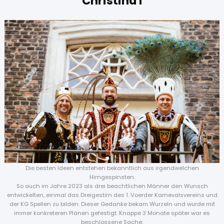
Christina I
Die besten Ideen entstehen bekanntlich aus irgendwelchen
Hirngespinsten.
So auch im Jahre 2023 als drei beachtlichen Männer den Wunsch
entwickelten, einmal das Dreigestirn des 1. Voerder Karnevalsvereins und
der KG Spellen zu bilden. Dieser Gedanke bekam Wurzeln und wurde mit
immer konkreteren Plänen gefestigt. Knappe 3 Monate später war es
beschlossene Sache: