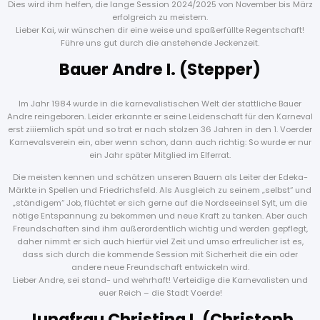
Dies wird ihm helfen, die lange Session 2024/2025 von November bis März
erfolgreich zu meistern.
Lieber Kai, wir wünschen dir eine weise und spaßerfüllte Regentschaft!
Führe uns gut durch die anstehende Jeckenzeit.
Bauer Andre I. (Stepper)
Im Jahr 1984 wurde in die karnevalistischen Welt der stattliche Bauer
Andre reingeboren. Leider erkannte er seine Leidenschaft für den Karneval
erst ziiiemlich spät und so trat er nach stolzen 36 Jahren in den 1. Voerder
Karnevalsverein ein, aber wenn schon, dann auch richtig: So wurde er nur
ein Jahr später Mitglied im Elferrat.
Die meisten kennen und schätzen unseren Bauern als Leiter der Edeka-
Märkte in Spellen und Friedrichsfeld. Als Ausgleich zu seinem „selbst“ und
„ständigem“ Job, flüchtet er sich gerne auf die Nordseeinsel Sylt, um die
nötige Entspannung zu bekommen und neue Kraft zu tanken. Aber auch
Freundschaften sind ihm außerordentlich wichtig und werden gepflegt,
daher nimmt er sich auch hierfür viel Zeit und umso erfreulicher ist es,
dass sich durch die kommende Session mit Sicherheit die ein oder
andere neue Freundschaft entwickeln wird.
Lieber Andre, sei stand- und wehrhaft! Verteidige die Karnevalisten und
euer Reich – die Stadt Voerde!
Jungfrau Christina I. (Christoph