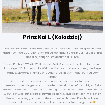
Prinz Kai I. (Kolodziej)
Wer seit 1998 dem 1. Voerder Karnevalsverein ein treues Mitglied ist und
dazu noch seit 2001 Elferratsmitglied, der macht sich in der Rolle als Prinz
des diesjährigen Dreigestirns alle Ehre.
Unser Kai hat 1978 die Welt erblickt. So ließ er es sich nicht nehmen, mit
knackigen 20 Jahren in die Welt des Karnevals einzutauchen, die Folge
daraus: Die ganze Familie engagiert sich im VKV – egal ob Frau oder
Kinder!
Diese sind auch in stürmischen Zeiten immer sein Ruhepol und
gemeinsam verbringen sie am liebsten die Urlaube auf der ruhigen Seite
Mallorcas, wo die Landschaft und das gute Essen im Vordergrund stehen.
Wenn der Weg auf die Insel zu weit ist, genießt Kai seine Zeit im eigenen
Garten. Beim Joggen und Radfahren hält sich unser Prinz fit, er kennt
bestimmt die besten Laufstrecken durch den Wohnungswald