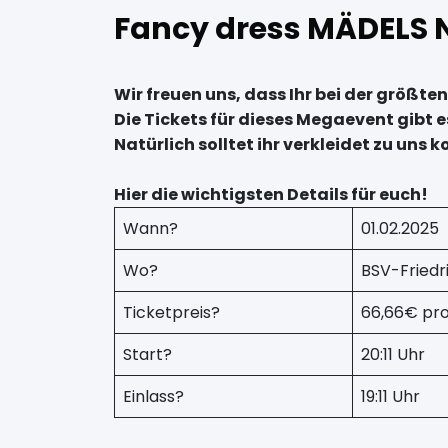
Fancy dress MÄDELS 
Wir freuen uns, dass Ihr bei der größt
Die Tickets für dieses Megaevent gibt es
Natürlich solltet ihr verkleidet zu uns
Hier die wichtigsten Details für euch!
Wann?
01.02.2025
Wo?
BSV-Friedr
Ticketpreis?
66,66€ pr
Start?
20:11 Uhr
Einlass?
19:11 Uhr