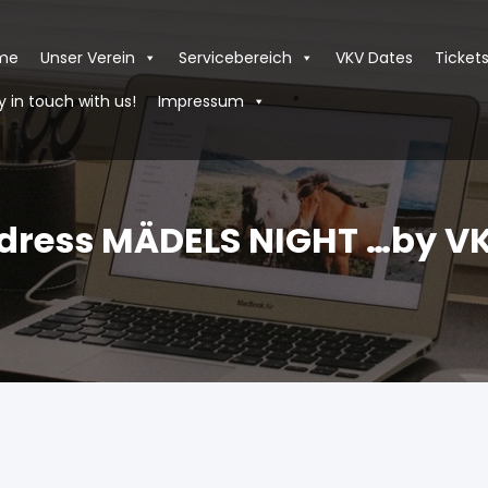
me
Unser Verein
Servicebereich
VKV Dates
Ticket
y in touch with us!
Impressum
dress MÄDELS NIGHT …by V